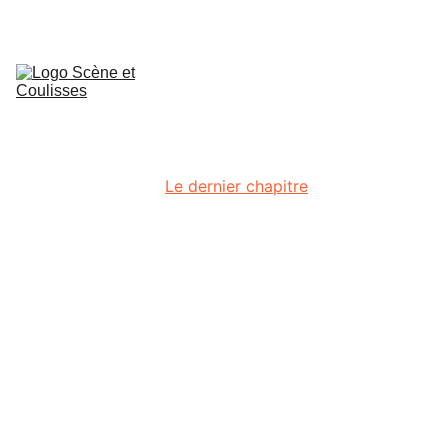
Accueil
Ateliers 
Théâtre
Stages
Actualités
Conseil Artistique
Création
Le dernier chapitre
Contact