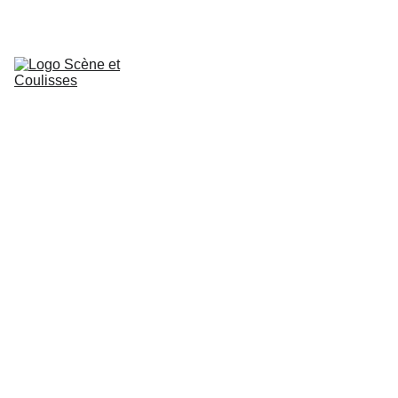
Accueil
Ateliers 
Théâtre
Stages
Actualités
Conseil Artistique
Création
Le dernier chapitre
Contact
Duos et Conflits